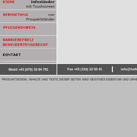
16/5000
Fax +43 (316) 22 50 41
info@hell
Mobil +43 (676) 33 84 791
PRODUKTDESIGN, INHALTE UND TEXTE DIESER SEITEN SIND GEISTIGES EIGENTUM UND UR